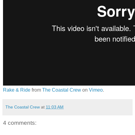
Rake & Ride
from
The Coastal Crew
on
Vimeo
.
The Coastal Crew
at
11:03 AM
4 comments: